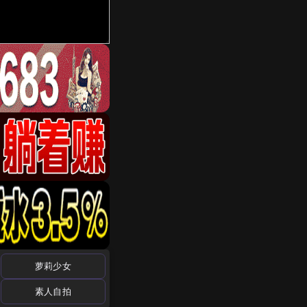
萝莉少女
素人自拍